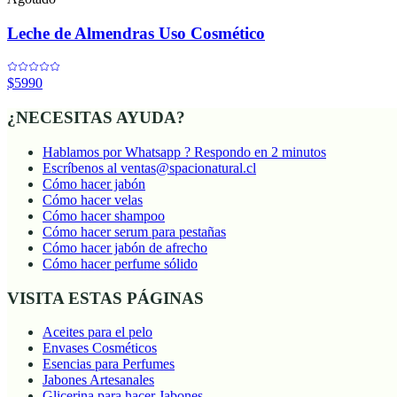
Leche de Almendras Uso Cosmético
$5990
¿NECESITAS AYUDA?
Hablamos por Whatsapp ? Respondo en 2 minutos
Escríbenos al ventas@spacionatural.cl
Cómo hacer jabón
Cómo hacer velas
Cómo hacer shampoo
Cómo hacer serum para pestañas
Cómo hacer jabón de afrecho
Cómo hacer perfume sólido
VISITA ESTAS PÁGINAS
Aceites para el pelo
Envases Cosméticos
Esencias para Perfumes
Jabones Artesanales
Glicerina para hacer Jabones