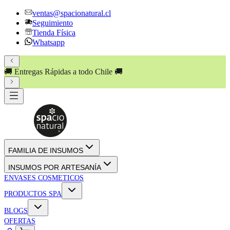
ventas@spacionatural.cl
Seguimiento
Tienda Física
Whatsapp
🚚 Entregas Rápidas a todo Chile 🚚
💸 PAGA HASTA EN
3
CUOTAS SIN INTERÉS
!! 💸
FAMILIA DE INSUMOS
INSUMOS POR ARTESANÍA
ENVASES COSMETICOS
PRODUCTOS SPA
BLOGS