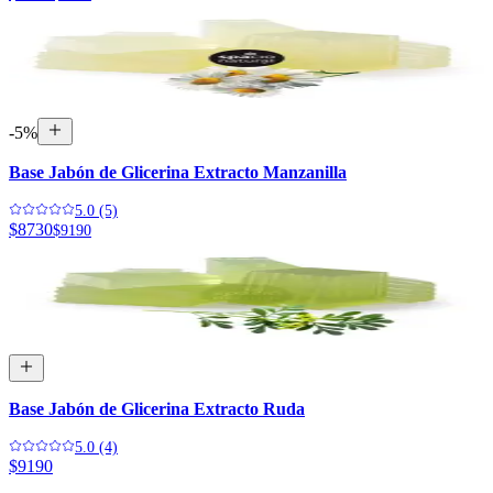
$8730
$9190
-
5
%
Base Jabón de Glicerina Extracto Manzanilla
5.0 (5)
$8730
$9190
Base Jabón de Glicerina Extracto Ruda
5.0 (4)
$9190