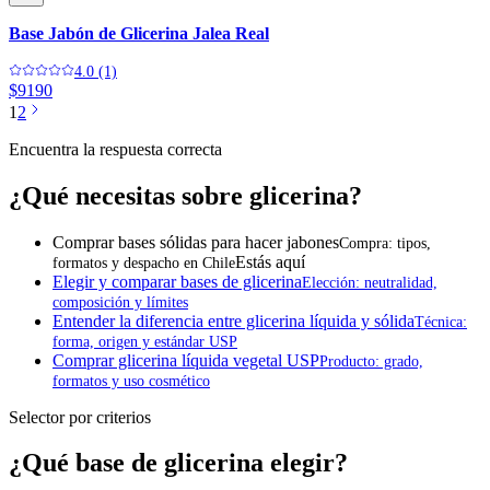
Base Jabón de Glicerina Jalea Real
4.0 (1)
$9190
1
2
Encuentra la respuesta correcta
¿Qué necesitas sobre glicerina?
Comprar bases sólidas para hacer jabones
Compra: tipos,
Estás aquí
formatos y despacho en Chile
Elegir y comparar bases de glicerina
Elección: neutralidad,
composición y límites
Entender la diferencia entre glicerina líquida y sólida
Técnica:
forma, origen y estándar USP
Comprar glicerina líquida vegetal USP
Producto: grado,
formatos y uso cosmético
Selector por criterios
¿Qué base de glicerina elegir?