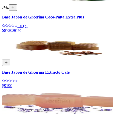
-
5
%
Base Jabón de Glicerina Coco-Palta Extra Plus
5.0 (3)
$8730
$9190
Base Jabón de Glicerina Extracto Café
$9190