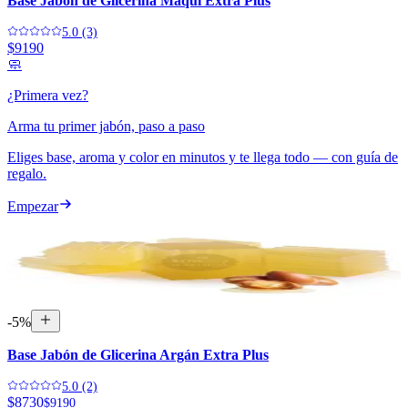
Base Jabón de Glicerina Maqui Extra Plus
5.0 (3)
$9190
🧼
¿Primera vez?
Arma tu primer jabón, paso a paso
Eliges base, aroma y color en minutos y te llega todo —
con guía de
regalo
.
Empezar
-
5
%
Base Jabón de Glicerina Argán Extra Plus
5.0 (2)