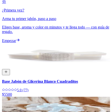
Ordenar:
Destacados
🧼
¿Primera vez?
Arma tu primer jabón, paso a paso
Eliges base, aroma y color en minutos y te llega todo —
con guía de
regalo
.
Empezar
Base Jabón de Glicerina Blanco Cuadraditos
5.0 (77)
$5500