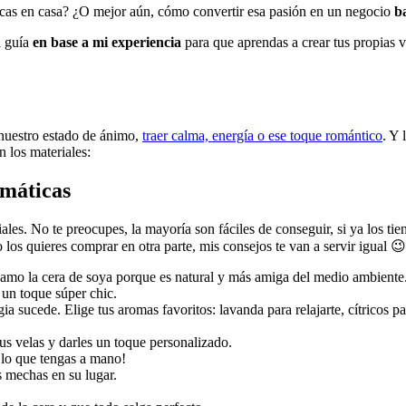
cas en casa? ¿O mejor aún, cómo convertir esa pasión en un negocio
b
a guía
en base a mi experiencia
para que aprendas a crear tus propias v
nuestro estado de ánimo,
traer calma, energía o ese toque romántico
. Y 
 los materiales:
omáticas
les. No te preocupes, la mayoría son fáciles de conseguir, si ya los ti
 los quieres comprar en otra parte, mis consejos te van a servir igual
😉
 amo la cera de soya porque es natural y más amiga del medio ambiente
un toque súper chic.
ia sucede. Elige tus aromas favoritos: lavanda para relajarte, cítricos pa
 tus velas y darles un toque personalizado.
. ¡lo que tengas a mano!
as mechas en su lugar.