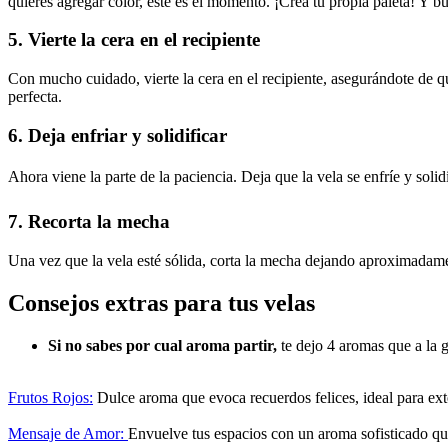
quieres agregar color, este es el momento. ¡Crea tu propia paleta! Y b
5. Vierte la cera en el recipiente
Con mucho cuidado, vierte la cera en el recipiente, asegurándote de q
perfecta.
6. Deja enfriar y solidificar
Ahora viene la parte de la paciencia. Deja que la vela se enfríe y soli
7. Recorta la mecha
Una vez que la vela esté sólida, corta la mecha dejando aproximadame
Consejos
extras
para tus velas
Si no sabes por cual aroma partir,
te dejo 4 aromas que a la 
Frutos Rojos:
Dulce aroma que evoca recuerdos felices, ideal para ext
Mensaje de Amor:
Envuelve tus espacios con un aroma sofisticado que