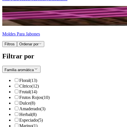
Moldes Para Jabones
Filtros
Ordenar por
Filtrar por
Familia aromática
Floral
(
13
)
Cítrico
(
12
)
Frutal
(
14
)
Frutos Rojos
(
10
)
Dulce
(
8
)
Amaderado
(
3
)
Herbal
(
8
)
Especiado
(
5
)
Marino
(
1
)