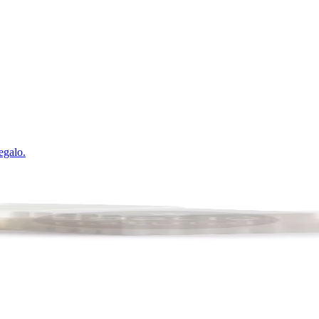
egalo
.