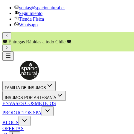
ventas@spacionatural.cl
Seguimiento
Tienda Física
Whatsapp
🚚 Entregas Rápidas a todo Chile 🚚
💸 PAGA HASTA EN
3 CUOT
FAMILIA DE INSUMOS
INSUMOS POR ARTESANÍA
ENVASES COSMETICOS
PRODUCTOS SPA
BLOGS
OFERTAS