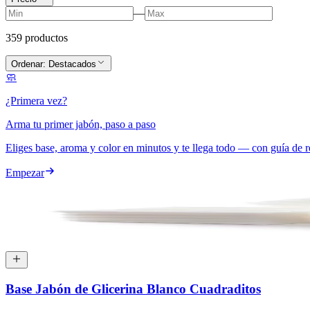
—
359
producto
s
Ordenar:
Destacados
🧼
¿Primera vez?
Arma tu primer jabón, paso a paso
Eliges base, aroma y color en minutos y te llega todo —
con guía de r
Empezar
Base Jabón de Glicerina Blanco Cuadraditos