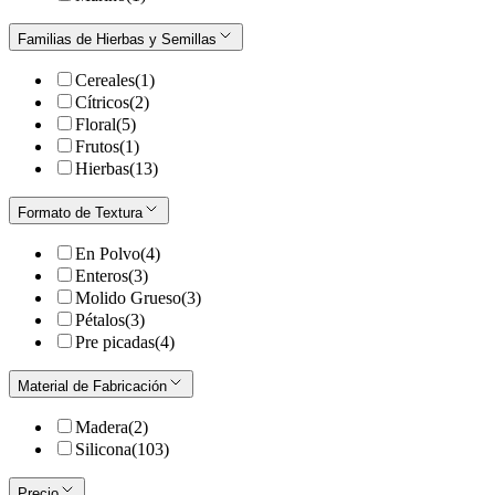
Familias de Hierbas y Semillas
Cereales
(
1
)
Cítricos
(
2
)
Floral
(
5
)
Frutos
(
1
)
Hierbas
(
13
)
Formato de Textura
En Polvo
(
4
)
Enteros
(
3
)
Molido Grueso
(
3
)
Pétalos
(
3
)
Pre picadas
(
4
)
Material de Fabricación
Madera
(
2
)
Silicona
(
103
)
Precio