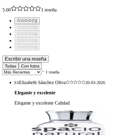
5.00
1
reseña
1
0
0
0
0
Escribir una reseña
Todas
Con fotos
1
reseña
Elizabeth Sánchez Oliva
ES
20-03-2026
Elegante y excelente
Elegante y excelente Calidad