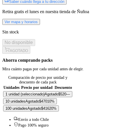
Saber cuándo llega a tu dirección
Retira gratis
el lunes
en nuestra tienda de
Ñuñoa
Ver mapa y horarios
Sin stock
No disponible
AGOTADO
Ahorra comprando packs
Mira cuánto pagas por cada unidad antes de elegir.
Comparación de precio por unidad y
descuento de cada pack
Unidades
Precio por unidad
Descuento
1 unidad
(seleccionado)
Agotado
$520
—
10 unidades
Agotado
$470
10
%
100 unidades
Agotado
$416
20
%
Envío a todo Chile
Pago 100% seguro