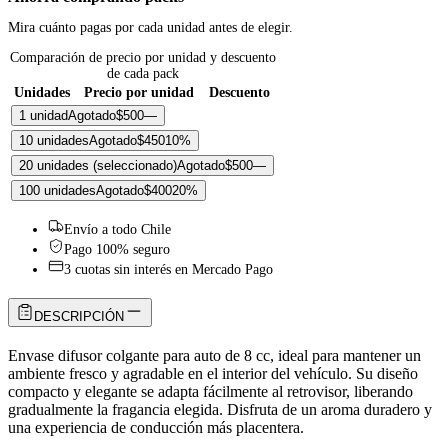
Mira cuánto pagas por cada unidad antes de elegir.
Comparación de precio por unidad y descuento
de cada pack
Unidades
Precio por unidad
Descuento
1 unidad
Agotado
$500
—
10 unidades
Agotado
$450
10
%
20 unidades
(seleccionado)
Agotado
$500
—
100 unidades
Agotado
$400
20
%
Envío a todo Chile
Pago 100% seguro
3 cuotas sin interés en Mercado Pago
DESCRIPCIÓN
Envase difusor colgante para auto de 8 cc, ideal para mantener un
ambiente fresco y agradable en el interior del vehículo. Su diseño
compacto y elegante se adapta fácilmente al retrovisor, liberando
gradualmente la fragancia elegida. Disfruta de un aroma duradero y
una experiencia de conducción más placentera.