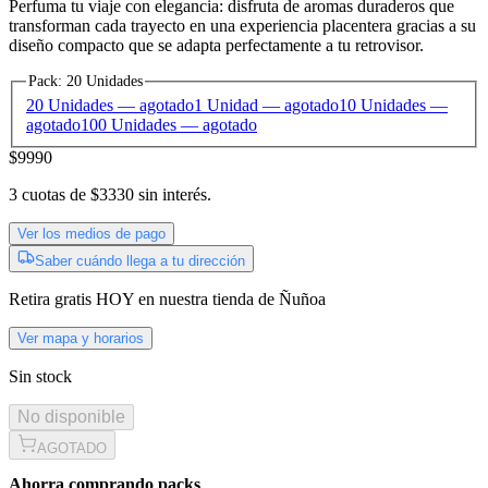
Perfuma tu viaje con elegancia: disfruta de aromas duraderos que
transforman cada trayecto en una experiencia placentera gracias a su
diseño compacto que se adapta perfectamente a tu retrovisor.
Pack
:
20 Unidades
20 Unidades
— agotado
1 Unidad
— agotado
10 Unidades
—
agotado
100 Unidades
— agotado
$9990
3
cuotas de
$3330
sin interés.
Ver los medios de pago
Saber cuándo llega a tu dirección
Retira gratis
HOY
en nuestra tienda de
Ñuñoa
Ver mapa y horarios
Sin stock
No disponible
AGOTADO
Ahorra comprando packs