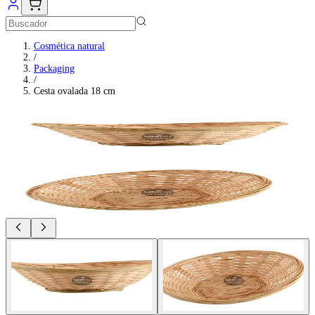
Cosmética natural
/
Packaging
/
Cesta ovalada 18 cm