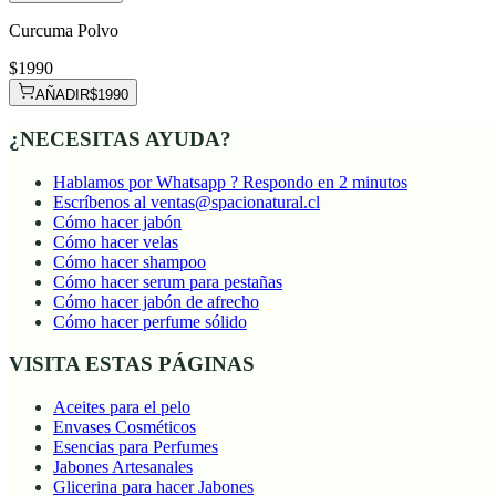
Curcuma Polvo
$1990
AÑADIR
$1990
¿NECESITAS AYUDA?
Hablamos por Whatsapp ? Respondo en 2 minutos
Escríbenos al ventas@spacionatural.cl
Cómo hacer jabón
Cómo hacer velas
Cómo hacer shampoo
Cómo hacer serum para pestañas
Cómo hacer jabón de afrecho
Cómo hacer perfume sólido
VISITA ESTAS PÁGINAS
Aceites para el pelo
Envases Cosméticos
Esencias para Perfumes
Jabones Artesanales
Glicerina para hacer Jabones