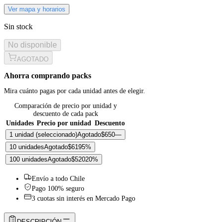
Ver mapa y horarios
Sin stock
No disponible
AGOTADO
Ahorra comprando packs
Mira cuánto pagas por cada unidad antes de elegir.
Comparación de precio por unidad y
descuento de cada pack
Unidades
Precio por unidad
Descuento
1 unidad
(seleccionado)
Agotado
$650
—
10 unidades
Agotado
$619
5
%
100 unidades
Agotado
$520
20
%
Envío a todo Chile
Pago 100% seguro
3 cuotas sin interés en Mercado Pago
DESCRIPCIÓN