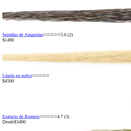
Semillas de Amapolas
5.0 (2)
$1490
Limón en polvo
$4500
Extracto de Romero
4.7 (3)
Desde
$3490