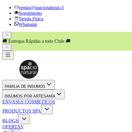
ventas@spacionatural.cl
Seguimiento
Tienda Física
Whatsapp
🚚 Entregas Rápidas a todo Chile 🚚
💸 PAGA HASTA EN
3 CUOT
FAMILIA DE INSUMOS
INSUMOS POR ARTESANÍA
ENVASES COSMETICOS
PRODUCTOS SPA
BLOGS
OFERTAS