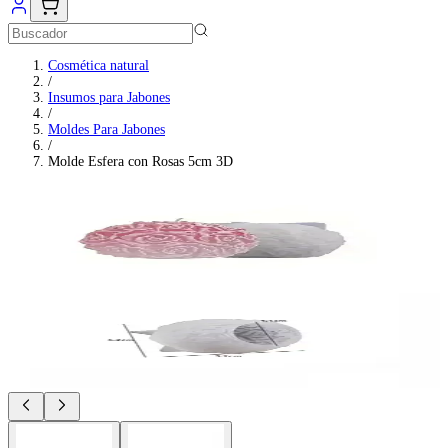
Cosmética natural
/
Insumos para Jabones
/
Moldes Para Jabones
/
Molde Esfera con Rosas 5cm 3D