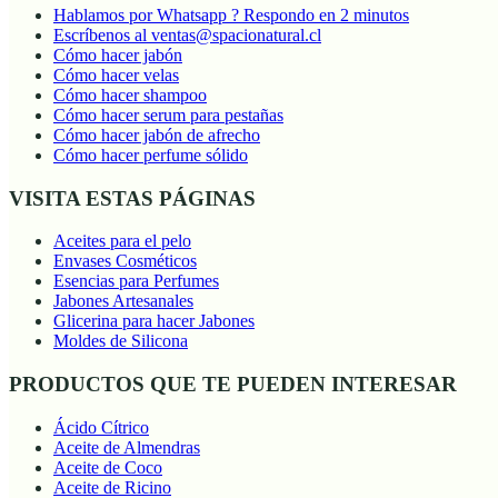
Hablamos por Whatsapp ? Respondo en 2 minutos
Escríbenos al ventas@spacionatural.cl
Cómo hacer jabón
Cómo hacer velas
Cómo hacer shampoo
Cómo hacer serum para pestañas
Cómo hacer jabón de afrecho
Cómo hacer perfume sólido
VISITA ESTAS PÁGINAS
Aceites para el pelo
Envases Cosméticos
Esencias para Perfumes
Jabones Artesanales
Glicerina para hacer Jabones
Moldes de Silicona
PRODUCTOS QUE TE PUEDEN INTERESAR
Ácido Cítrico
Aceite de Almendras
Aceite de Coco
Aceite de Ricino