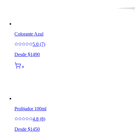
Colorante Azul
5.0 (7)
Desde
$1490
Prolijador 100ml
4.8 (8)
Desde
$1450