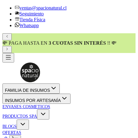
ventas@spacionatural.cl
Seguimiento
Tienda Física
Whatsapp
💸 PAGA HASTA EN
3 CUOTAS SIN INTERÉS
!! 💸
FAMILIA DE INSUMOS
INSUMOS POR ARTESANÍA
ENVASES COSMETICOS
PRODUCTOS SPA
BLOGS
OFERTAS