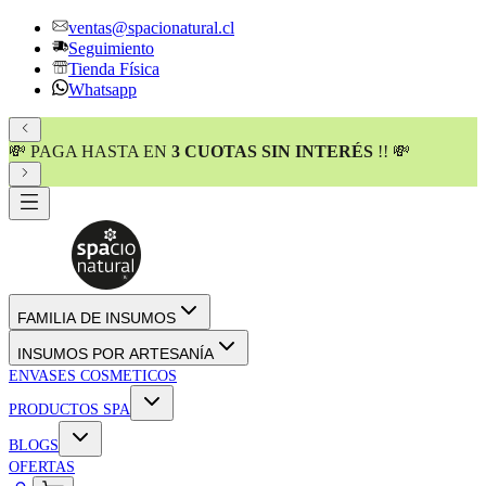
ventas@spacionatural.cl
Seguimiento
Tienda Física
Whatsapp
💸 PAGA HASTA EN
3 CUOTAS SIN INTERÉS
!! 💸
FAMILIA DE INSUMOS
INSUMOS POR ARTESANÍA
ENVASES COSMETICOS
PRODUCTOS SPA
BLOGS
OFERTAS