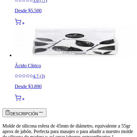
5.0 (77)
Desde
$5.500
Ácido Cítrico
4.7 (3)
Desde
$3.890
DESCRIPCIÓN
Molde de silicona esfera de 45mm de diámetro, equivalente a 55gr
aprox de jabón. Perfecta para masajes o para añadir a nuestro molde
de silicona de madera y así crear jabones extraordinarios !