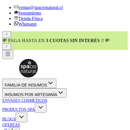
ventas@spacionatural.cl
Seguimiento
Tienda Física
Whatsapp
💸 PAGA HASTA EN
3 CUOTAS SIN INTERÉS
!! 💸
FAMILIA DE INSUMOS
INSUMOS POR ARTESANÍA
ENVASES COSMETICOS
PRODUCTOS SPA
BLOGS
OFERTAS