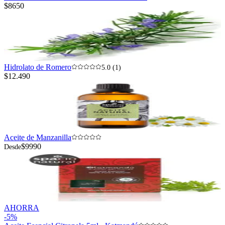
$8650
Hidrolato de Romero
5.0 (1)
$12.490
Aceite de Manzanilla
$9990
Desde
AHORRA
-
5
%