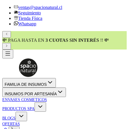
ventas@spacionatural.cl
Seguimiento
Tienda Física
Whatsapp
💸 PAGA HASTA EN
3 CUOTAS SIN INTERÉS
!! 💸
FAMILIA DE INSUMOS
INSUMOS POR ARTESANÍA
ENVASES COSMETICOS
PRODUCTOS SPA
BLOGS
OFERTAS