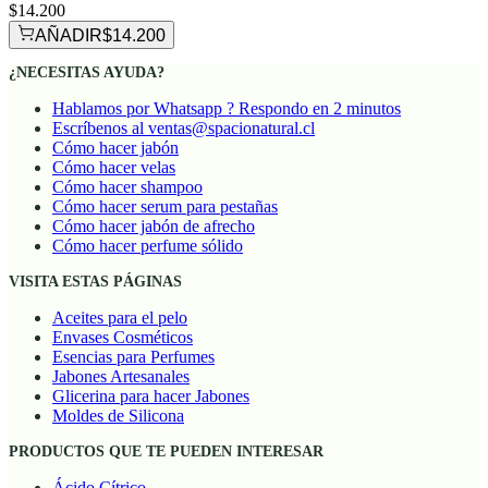
$14.200
AÑADIR
$14.200
¿NECESITAS AYUDA?
Hablamos por Whatsapp ? Respondo en 2 minutos
Escríbenos al ventas@spacionatural.cl
Cómo hacer jabón
Cómo hacer velas
Cómo hacer shampoo
Cómo hacer serum para pestañas
Cómo hacer jabón de afrecho
Cómo hacer perfume sólido
VISITA ESTAS PÁGINAS
Aceites para el pelo
Envases Cosméticos
Esencias para Perfumes
Jabones Artesanales
Glicerina para hacer Jabones
Moldes de Silicona
PRODUCTOS QUE TE PUEDEN INTERESAR
Ácido Cítrico