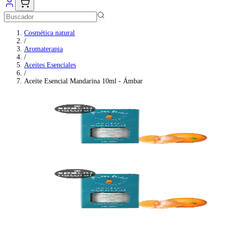
Cosmética natural
/
Aromaterapia
/
Aceites Esenciales
/
Aceite Esencial Mandarina 10ml - Ámbar