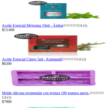
Aceite Esencial Mejorana 10ml - Ámbar
5.0 (1)
$13.600
Aceite Esencial Cipres 5ml - Katmandú
5.0 (1)
$6200
Molde silicona rectangular con textura 100 gramos aprox.
5.0 (1)
$7990