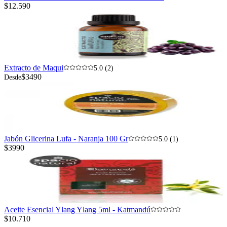
$12.590
Extracto de Maqui
5.0 (2)
$3490
Desde
Jabón Glicerina Lufa - Naranja 100 Gr
5.0 (1)
$3990
Aceite Esencial Ylang Ylang 5ml - Katmandú
$10.710