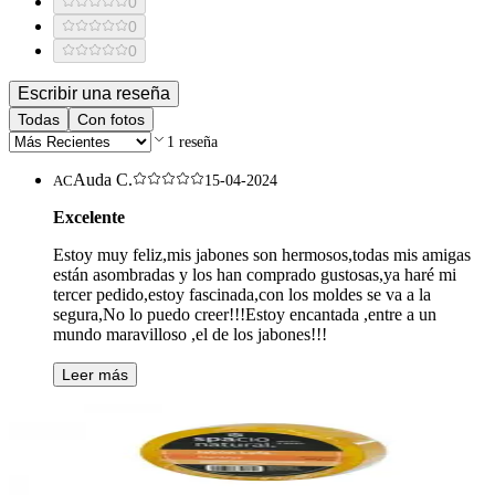
0
0
0
Escribir una reseña
Todas
Con fotos
1
reseña
Auda C.
AC
15-04-2024
Excelente
Estoy muy feliz,mis jabones son hermosos,todas mis amigas
están asombradas y los han comprado gustosas,ya haré mi
tercer pedido,estoy fascinada,con los moldes se va a la
segura,No lo puedo creer!!!Estoy encantada ,entre a un
mundo maravilloso ,el de los jabones!!!
Leer más