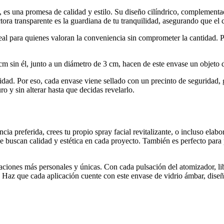
, es una promesa de calidad y estilo. Su diseño cilíndrico, complement
ctora transparente es la guardiana de tu tranquilidad, asegurando que el
l para quienes valoran la conveniencia sin comprometer la cantidad. Per
m sin él, junto a un diámetro de 3 cm, hacen de este envase un objeto d
idad. Por eso, cada envase viene sellado con un precinto de seguridad, g
y sin alterar hasta que decidas revelarlo.
ncia preferida, crees tu propio spray facial revitalizante, o incluso ela
que buscan calidad y estética en cada proyecto. También es perfecto par
aciones más personales y únicas. Con cada pulsación del atomizador, lib
. Haz que cada aplicación cuente con este envase de vidrio ámbar, dise