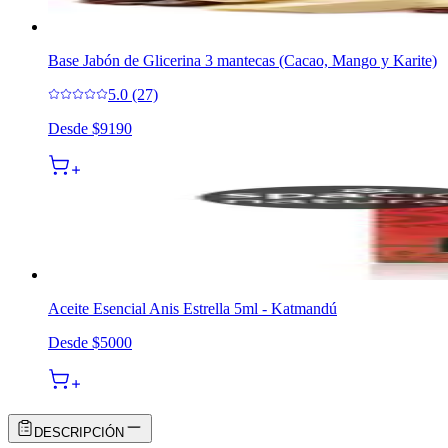
Base Jabón de Glicerina 3 mantecas (Cacao, Mango y Karite)
5.0 (27)
Desde
$9190
Aceite Esencial Anis Estrella 5ml - Katmandú
Desde
$5000
DESCRIPCIÓN