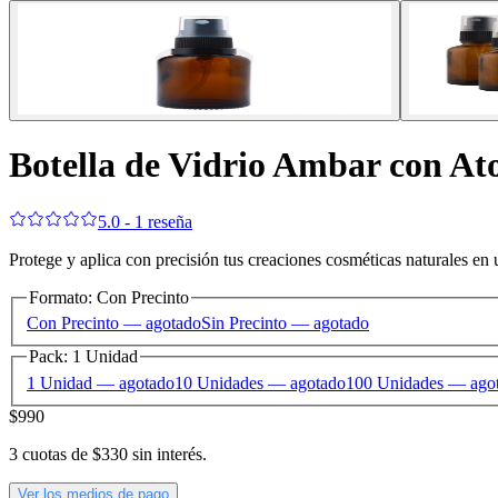
Botella de Vidrio Ambar con A
5.0 - 1 reseña
Protege y aplica con precisión tus creaciones cosméticas naturales en 
Formato
:
Con Precinto
Con Precinto
— agotado
Sin Precinto
— agotado
Pack
:
1 Unidad
1 Unidad
— agotado
10 Unidades
— agotado
100 Unidades
— ago
$990
3
cuotas de
$330
sin interés.
Ver los medios de pago