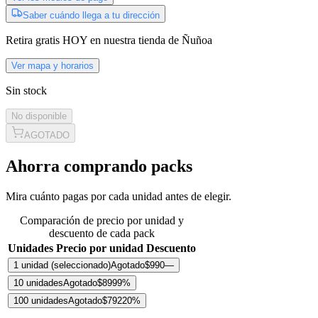
Saber cuándo llega a tu dirección
Retira gratis
HOY
en nuestra tienda de
Ñuñoa
Ver mapa y horarios
Sin stock
No disponible
AGOTADO
Ahorra comprando packs
Mira cuánto pagas por cada unidad antes de elegir.
Comparación de precio por unidad y
descuento de cada pack
Unidades
Precio por unidad
Descuento
1 unidad
(seleccionado)
Agotado
$990
—
10 unidades
Agotado
$899
9
%
100 unidades
Agotado
$792
20
%