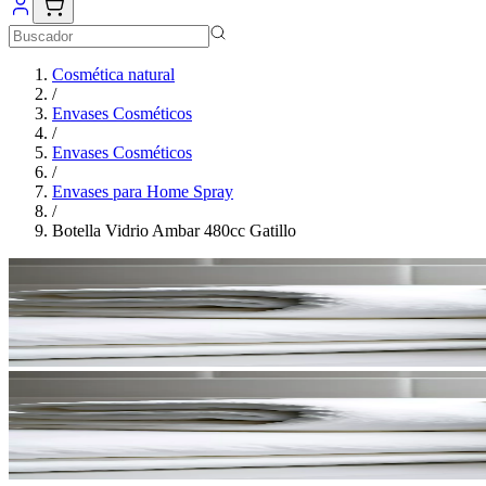
Cosmética natural
/
Envases Cosméticos
/
Envases Cosméticos
/
Envases para Home Spray
/
Botella Vidrio Ambar 480cc Gatillo