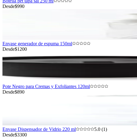
Botella pet tapa sal 250 ml
Desde
$990
Envase generador de espuma 150ml
Desde
$1200
Pote Negro para Cremas y Exfoliantes 120ml
Desde
$890
Envase Dispensador de Vidrio 220 ml
5.0 (1)
Desde
$3300