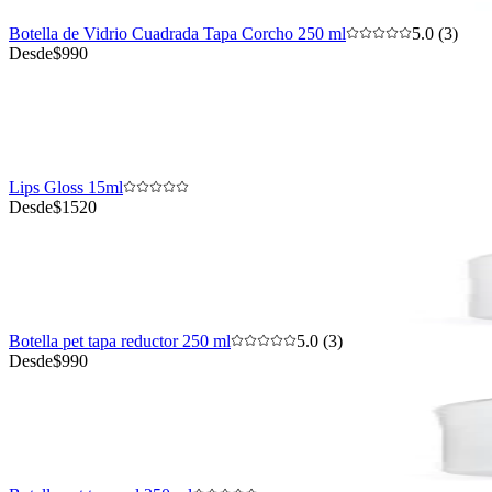
Botella de Vidrio Cuadrada Tapa Corcho 250 ml
5.0 (3)
Desde
$990
Lips Gloss 15ml
Desde
$1520
Botella pet tapa reductor 250 ml
5.0 (3)
Desde
$990