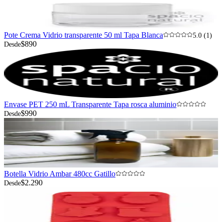
Pote Crema Vidrio transparente 50 ml Tapa Blanca
5.0 (1)
$890
Desde
Envase PET 250 mL Transparente Tapa rosca aluminio
$990
Desde
Botella Vidrio Ambar 480cc Gatillo
$2.290
Desde