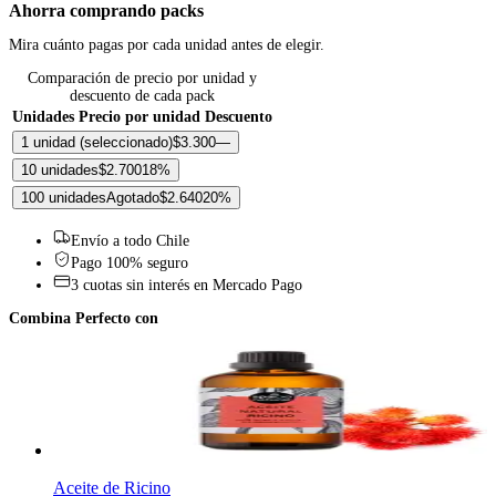
Ahorra comprando packs
Mira cuánto pagas por cada unidad antes de elegir.
Comparación de precio por unidad y
descuento de cada pack
Unidades
Precio por unidad
Descuento
1 unidad
(seleccionado)
$3.300
—
10 unidades
$2.700
18
%
100 unidades
Agotado
$2.640
20
%
Envío a todo Chile
Pago 100% seguro
3 cuotas sin interés en Mercado Pago
Combina Perfecto con
Aceite de Ricino