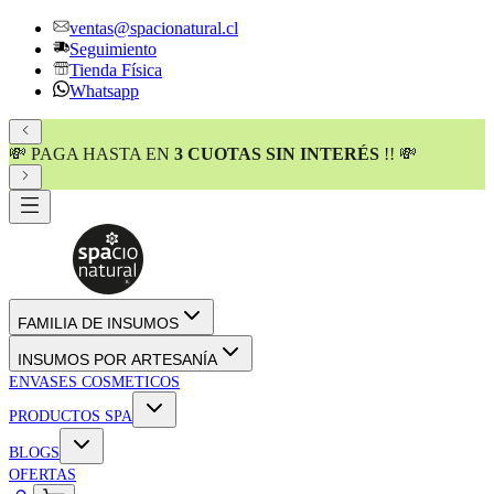
ventas@spacionatural.cl
Seguimiento
Tienda Física
Whatsapp
💸 PAGA HASTA EN
3 CUOTAS SIN INTERÉS
!! 💸
FAMILIA DE INSUMOS
INSUMOS POR ARTESANÍA
ENVASES COSMETICOS
PRODUCTOS SPA
BLOGS
OFERTAS