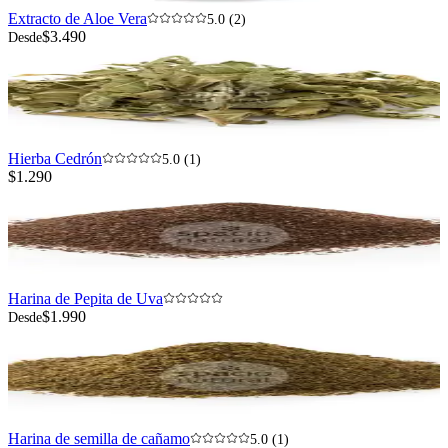
Extracto de Aloe Vera
5.0 (2)
$3.490
Desde
Hierba Cedrón
5.0 (1)
$1.290
Harina de Pepita de Uva
$1.990
Desde
Harina de semilla de cañamo
5.0 (1)