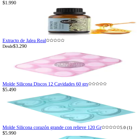
$1.990
Extracto de Jalea Real
$3.290
Desde
Molde Silicona Discos 12 Cavidades 60 grs
$5.490
Molde Silicona corazón grande con relieve 120 Gr
5.0 (1)
$5.990