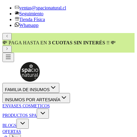
ventas@spacionatural.cl
Seguimiento
Tienda Física
Whatsapp
💸 PAGA HASTA EN
3 CUOTAS SIN INTERÉS
!! 💸
FAMILIA DE INSUMOS
INSUMOS POR ARTESANÍA
ENVASES COSMETICOS
PRODUCTOS SPA
BLOGS
OFERTAS