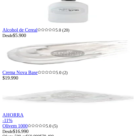
Alcohol de Cereal
5.0 (20)
$5.900
Desde
Crema Nova Base
5.0 (2)
$19.990
AHORRA
-
11
%
Olivem 1000
5.0 (5)
$16.990
Desde