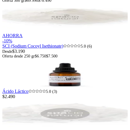
Oferta 500 gr
$69.990
$78.490
AHORRA
-
10
%
SCI (Sodium Cocoyl Isethionate)
5.0 (6)
$3.190
Desde
Oferta desde 250 gr
$6.750
$7.500
Ácido Láctico
5.0 (3)
$2.490