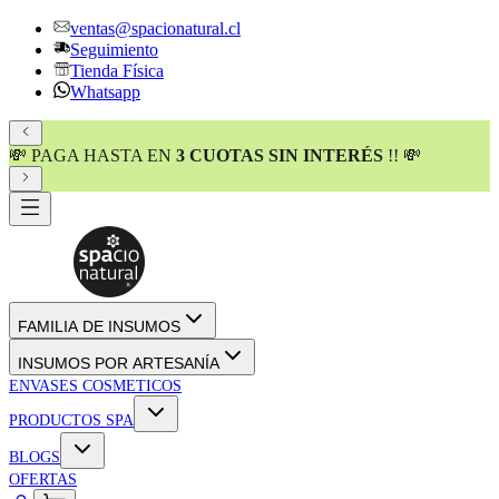
ventas@spacionatural.cl
Seguimiento
Tienda Física
Whatsapp
💸 PAGA HASTA EN
3 CUOTAS SIN INTERÉS
!! 💸
FAMILIA DE INSUMOS
INSUMOS POR ARTESANÍA
ENVASES COSMETICOS
PRODUCTOS SPA
BLOGS
OFERTAS