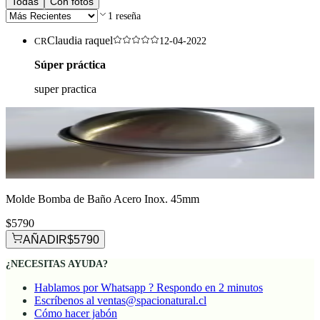
Todas
Con fotos
1
reseña
Claudia raquel
CR
12-04-2022
Súper práctica
super practica
Molde Bomba de Baño Acero Inox. 45mm
$5790
AÑADIR
$5790
¿NECESITAS AYUDA?
Hablamos por Whatsapp ? Respondo en 2 minutos
Escríbenos al ventas@spacionatural.cl
Cómo hacer jabón