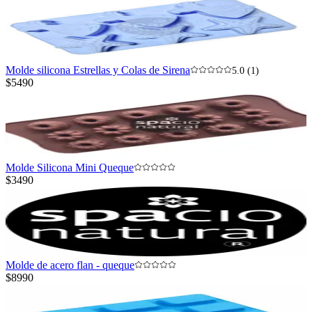
Molde silicona Estrellas y Colas de Sirena
5.0 (1)
$5490
Molde Silicona Mini Queque
$3490
Molde de acero flan - queque
$8990