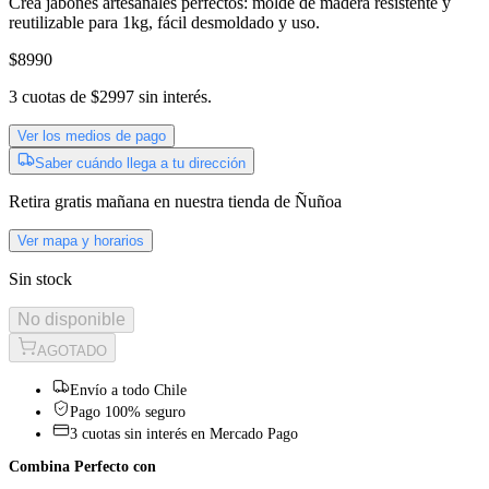
Crea jabones artesanales perfectos: molde de madera resistente y
reutilizable para 1kg, fácil desmoldado y uso.
$8990
3
cuotas de
$2997
sin interés.
Ver los medios de pago
Saber cuándo llega a tu dirección
Retira gratis
mañana
en nuestra tienda de
Ñuñoa
Ver mapa y horarios
Sin stock
No disponible
AGOTADO
Envío a todo Chile
Pago 100% seguro
3 cuotas sin interés en Mercado Pago
Combina Perfecto con