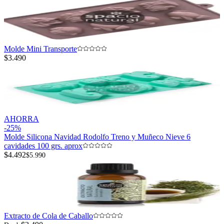
Molde Mini Transporte
$3.490
AHORRA
-
25
%
Molde Silicona Navidad Rodolfo Treno y Muñeco Nieve 6
cavidades 100 grs. aprox
$4.492
$5.990
Extracto de Cola de Caballo