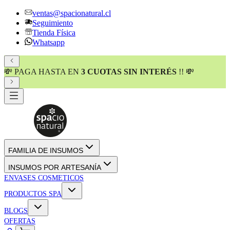
ventas@spacionatural.cl
Seguimiento
Tienda Física
Whatsapp
💸 PAGA HASTA EN
3 CUOTAS SIN INTERÉS
!! 💸
FAMILIA DE INSUMOS
INSUMOS POR ARTESANÍA
ENVASES COSMETICOS
PRODUCTOS SPA
BLOGS
OFERTAS