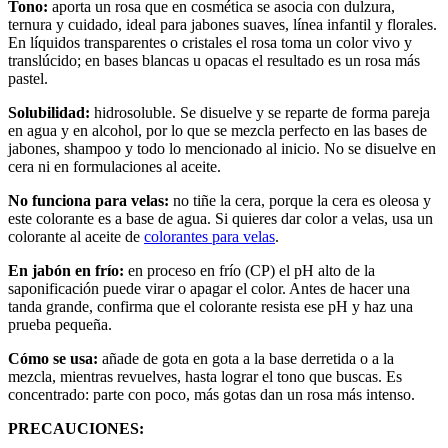
Tono:
aporta un rosa que en cosmética se asocia con dulzura,
ternura y cuidado, ideal para jabones suaves, línea infantil y florales.
En líquidos transparentes o cristales el rosa toma un color vivo y
translúcido; en bases blancas u opacas el resultado es un rosa más
pastel.
Solubilidad:
hidrosoluble. Se disuelve y se reparte de forma pareja
en agua y en alcohol, por lo que se mezcla perfecto en las bases de
jabones, shampoo y todo lo mencionado al inicio. No se disuelve en
cera ni en formulaciones al aceite.
No funciona para velas:
no tiñe la cera, porque la cera es oleosa y
este colorante es a base de agua. Si quieres dar color a velas, usa un
colorante al aceite de
colorantes para velas
.
En jabón en frío:
en proceso en frío (CP) el pH alto de la
saponificación puede virar o apagar el color. Antes de hacer una
tanda grande, confirma que el colorante resista ese pH y haz una
prueba pequeña.
Cómo se usa:
añade de gota en gota a la base derretida o a la
mezcla, mientras revuelves, hasta lograr el tono que buscas. Es
concentrado: parte con poco, más gotas dan un rosa más intenso.
PRECAUCIONES: