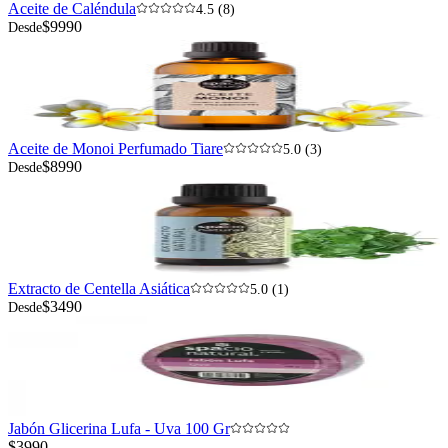
Aceite de Caléndula
4.5 (8)
$9990
Desde
Aceite de Monoi Perfumado Tiare
5.0 (3)
$8990
Desde
Extracto de Centella Asiática
5.0 (1)
$3490
Desde
Jabón Glicerina Lufa - Uva 100 Gr
$3990