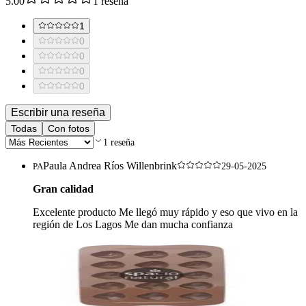
5.00
1
reseña
1
0
0
0
0
Escribir una reseña
Todas
Con fotos
1
reseña
Paula Andrea Ríos Willenbrink
PA
29-05-2025
Gran calidad
Excelente producto Me llegó muy rápido y eso que vivo en la
región de Los Lagos Me dan mucha confianza