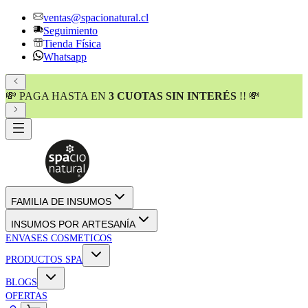
ventas@spacionatural.cl
Seguimiento
Tienda Física
Whatsapp
💸 PAGA HASTA EN
3 CUOTAS SIN INTERÉS
!! 💸
FAMILIA DE INSUMOS
INSUMOS POR ARTESANÍA
ENVASES COSMETICOS
PRODUCTOS SPA
BLOGS
OFERTAS