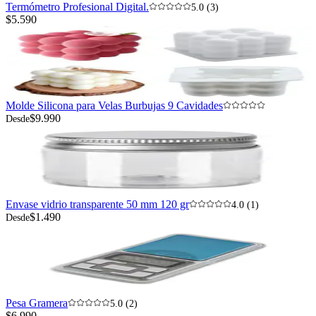
Termómetro Profesional Digital.
5.0 (3)
$5.590
Molde Silicona para Velas Burbujas 9 Cavidades
$9.990
Desde
Envase vidrio transparente 50 mm 120 gr
4.0 (1)
$1.490
Desde
Pesa Gramera
5.0 (2)
$6.990