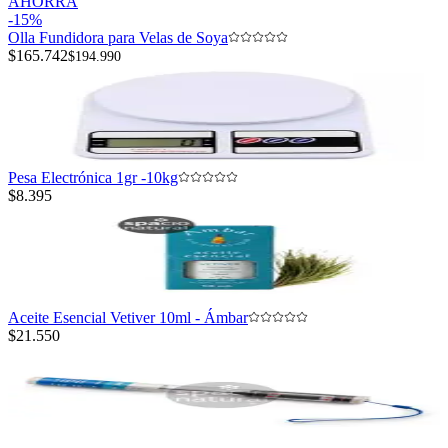
AHORRA
-
15
%
Olla Fundidora para Velas de Soya
$165.742
$194.990
Pesa Electrónica 1gr -10kg
$8.395
Aceite Esencial Vetiver 10ml - Ámbar
$21.550