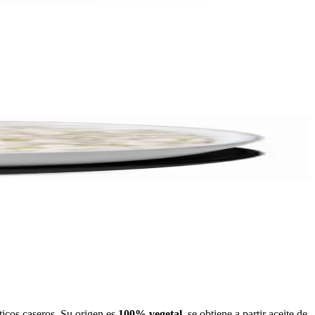
ticos caseros. Su origen es
100% vegetal
, se obtiene a partir aceite de