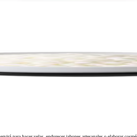
rvirá para hacer velas, endurecer jabones artesanales o elaborar cosmé