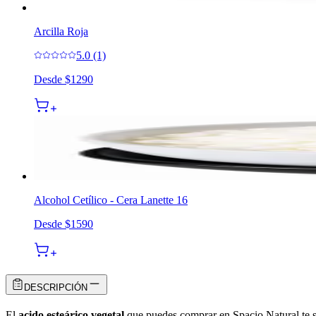
Arcilla Roja
5.0 (1)
Desde
$1290
Alcohol Cetílico - Cera Lanette 16
Desde
$1590
DESCRIPCIÓN
El
acido esteárico vegetal
que puedes comprar en Spacio Natural te se