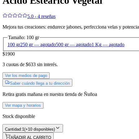
Ácido Esteárico Vegetal
5.0 - 4 reseñas
Mejora tus creaciones: endurece jabones, perfecciona velas y potenci
Tamaño
:
100 gr
100 gr
250 gr
— agotado
500 gr
— agotado
1 Kg
— agotado
$1900
3
cuotas de
$633
sin interés.
Ver los medios de pago
Saber cuándo llega a tu dirección
Retira gratis
mañana
en nuestra tienda de
Ñuñoa
Ver mapa y horarios
Stock disponible
Cantidad:
1
(
+10 disponibles
)
AÑADIR AL CARRITO