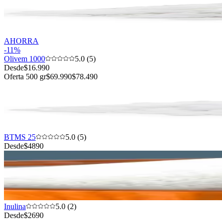
AHORRA
-
11
%
Olivem 1000
5.0 (5)
Desde
$16.990
Oferta 500 gr
$69.990
$78.490
BTMS 25
5.0 (5)
Desde
$4890
Inulina
5.0 (2)
Desde
$2690