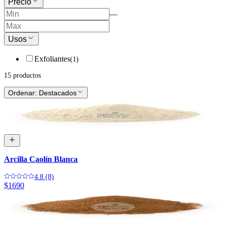
Precio
—
Usos
Exfoliantes
(
1
)
15
producto
s
Ordenar:
Destacados
Arcilla Caolín Blanca
4.8 (8)
$1690