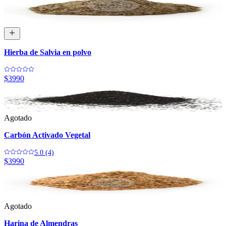
Hierba de Salvia en polvo
$3990
Agotado
Carbón Activado Vegetal
5.0 (4)
$3990
Agotado
Harina de Almendras