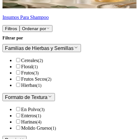
Insumos Para Shampoo
Filtros
Ordenar por
Filtrar por
Familias de Hierbas y Semillas
Cereales
(
2
)
Floral
(
1
)
Frutos
(
3
)
Frutos Secos
(
2
)
Hierbas
(
1
)
Formato de Textura
En Polvo
(
3
)
Enteros
(
1
)
Harinas
(
4
)
Molido Grueso
(
1
)