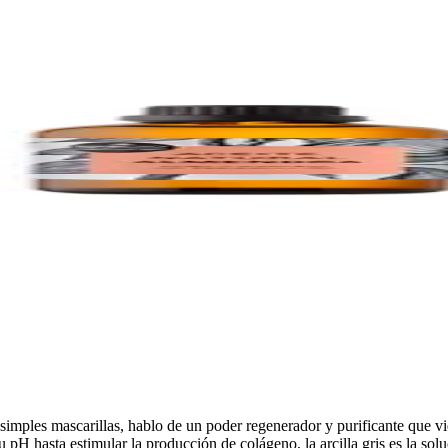
e simples mascarillas, hablo de un poder regenerador y purificante que v
u pH hasta estimular la producción de colágeno, la arcilla gris es la s