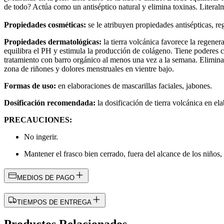
de todo? Actúa como un antiséptico natural y elimina toxinas. Literalm
Propiedades cosméticas:
se le atribuyen propiedades antisépticas, reg
Propiedades dermatológicas:
la tierra volcánica favorece la regener
equilibra el PH y estimula la producción de colágeno. Tiene poderes cu
tratamiento con barro orgánico al menos una vez a la semana. Elimina 
zona de riñones y dolores menstruales en vientre bajo.
Formas de uso:
en elaboraciones de mascarillas faciales, jabones.
Dosificación recomendada:
la dosificación de tierra volcánica en e
PRECAUCIONES:
No ingerir.
Mantener el frasco bien cerrado, fuera del alcance de los niños, l
MEDIOS DE PAGO
TIEMPOS DE ENTREGA
Productos Relacionados