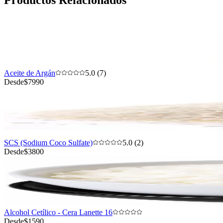
Aceite de Argán
5.0 (7)
Desde
$7990
SCS (Sodium Coco Sulfate)
5.0 (2)
Desde
$3800
Alcohol Cetílico - Cera Lanette 16
Desde
$1590