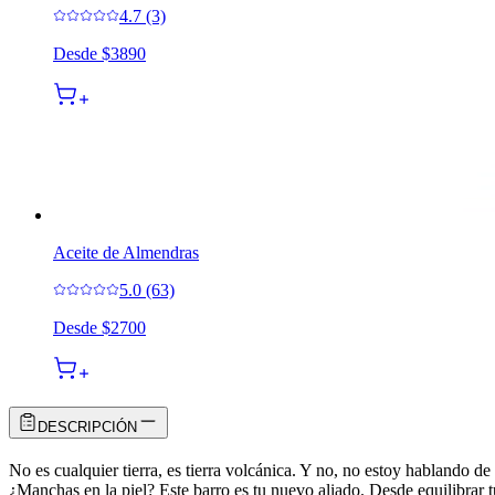
4.7 (3)
Desde
$3890
Aceite de Almendras
5.0 (63)
Desde
$2700
DESCRIPCIÓN
No es cualquier tierra, es tierra volcánica. Y no, no estoy hablando d
¿Manchas en la piel? Este barro es tu nuevo aliado. Desde equilibrar t