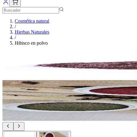
Cosmética natural
/
Hierbas Naturales
/
Hibisco en polvo