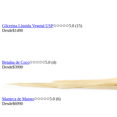
Glicerina Líquida Vegetal USP
5.0 (15)
Desde
$1490
Betaína de Coco
5.0 (4)
Desde
$3990
Manteca de Mango
5.0 (6)
Desde
$6990