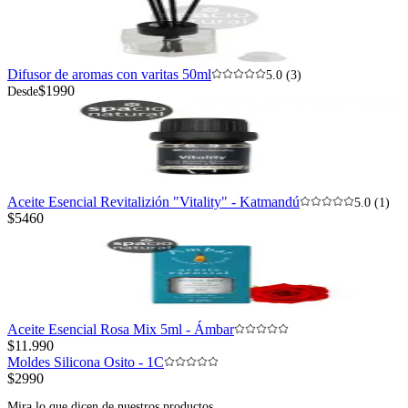
Difusor de aromas con varitas 50ml
5.0 (3)
$1990
Desde
Aceite Esencial Revitalizión "Vitality" - Katmandú
5.0 (1)
$5460
Aceite Esencial Rosa Mix 5ml - Ámbar
$11.990
Moldes Silicona Osito - 1C
$2990
Mira lo que dicen de nuestros productos