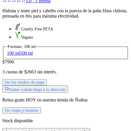
5.0 - 1 reseña
Hidrata y nutre piel y cabello con la pureza de la palta Hass chilena,
prensada en frío para máxima efectividad.
Cruelty Free PETA
Vegano
Formato
:
100 ml
100 ml
500 ml
$7990
3
cuotas de
$2663
sin interés.
Ver los medios de pago
Saber cuándo llega a tu dirección
Retira gratis
HOY
en nuestra tienda de
Ñuñoa
Ver mapa y horarios
Stock disponible