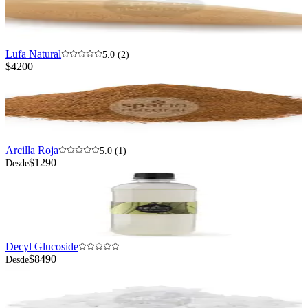
Lufa Natural
5.0 (2)
$4200
Arcilla Roja
5.0 (1)
$1290
Desde
Decyl Glucoside
$8490
Desde