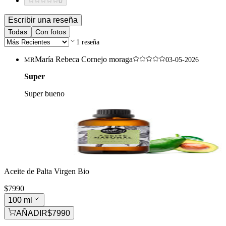
0
Escribir una reseña
Todas
Con fotos
1
reseña
María Rebeca Cornejo moraga
MR
03-05-2026
Super
Super bueno
Aceite de Palta Virgen Bio
$7990
100 ml
AÑADIR
$7990