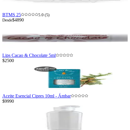
BTMS 25
5.0 (5)
$4890
Desde
Lips Cacao & Chocolate 5ml
$2500
Aceite Esencial Cipres 10ml - Ámbar
$9990