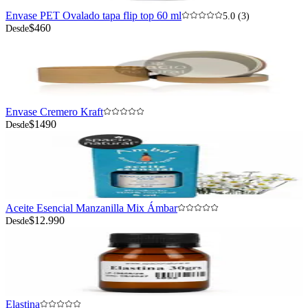
Envase PET Ovalado tapa flip top 60 ml
5.0 (3)
$460
Desde
Envase Cremero Kraft
$1490
Desde
Aceite Esencial Manzanilla Mix Ámbar
$12.990
Desde
Elastina