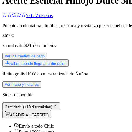
Aceite Esencial Hinojo Dulce 
5.0 - 2 reseñas
Potente aliado natural: tonifica, reafirma y revitaliza piel y cabello. I
$6500
3
cuotas de
$2167
sin interés.
Ver los medios de pago
Saber cuándo llega a tu dirección
Retira gratis
HOY
en nuestra tienda de
Ñuñoa
Ver mapa y horarios
Stock disponible
Cantidad:
1
(
+10 disponibles
)
AÑADIR AL CARRITO
Envío a todo Chile
Pago 100% seguro