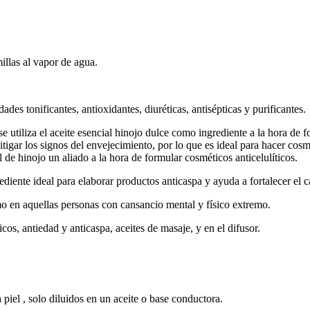
millas al vapor de agua.
ades tonificantes, antioxidantes, diuréticas, antisépticas y purificantes.
se utiliza el aceite esencial hinojo dulce como ingrediente a la hora de f
gar los signos del envejecimiento, por lo que es ideal para hacer cosmé
l de hinojo un aliado a la hora de formular cosméticos anticelulíticos.
diente ideal para elaborar productos anticaspa y ayuda a fortalecer el ca
mo en aquellas personas con cansancio mental y físico extremo.
os, antiedad y anticaspa, aceites de masaje, y en el difusor.
 piel , solo diluidos en un aceite o base conductora.