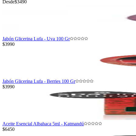
Desde
$3490
Jabón Glicerina Lufa - Uva 100 Gr
$3990
Jabón Glicerina Lufa - Berries 100 Gr
$3990
Aceite Esencial Albahaca 5ml - Katmandú
$6450