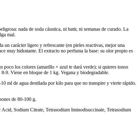
 peligrosa: nada de soda cáustica, ni batir, ni semanas de curado. La
alga mal.
a un carácter ligero y refrescante (en pieles reactivas, mejor una
ace muy hidratante. El extracto no perfuma la base: su olor propio es
 poco los colores (amarillo + azul te dará verde); si quieres tonos
pH 8-9. Viene en bloque de 1 kg. Vegana y biodegradable.
10 ml de agua destilada por kilo para que no transpire y vierte rápido.
abones de 80-100 g.
c Acid, Sodium Citrate, Tetrasodium Iminodisuccinate, Tetrasodium