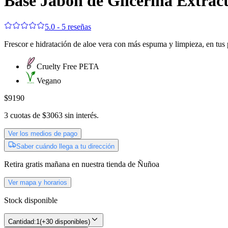
Base Jabón de Glicerina Extrac
5.0 - 5 reseñas
Frescor e hidratación de aloe vera con más espuma y limpieza, en tus 
Cruelty Free PETA
Vegano
$9190
3
cuotas de
$3063
sin interés.
Ver los medios de pago
Saber cuándo llega a tu dirección
Retira gratis
mañana
en nuestra tienda de
Ñuñoa
Ver mapa y horarios
Stock disponible
Cantidad:
1
(
+30 disponibles
)