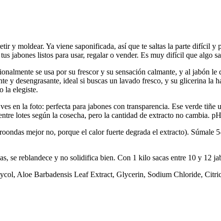
etir y moldear. Ya viene saponificada, así que te saltas la parte difícil y
tus jabones listos para usar, regalar o vender. Es muy difícil que algo s
cionalmente se usa por su frescor y su sensación calmante, y al jabón le d
 y desengrasante, ideal si buscas un lavado fresco, y su glicerina la h
 la elegiste.
es en la foto: perfecta para jabones con transparencia. Ese verde tiñe un
 entre lotes según la cosecha, pero la cantidad de extracto no cambia. 
croondas mejor no, porque el calor fuerte degrada el extracto). Súmale 5-
as, se reblandece y no solidifica bien. Con 1 kilo sacas entre 10 y 12 j
col, Aloe Barbadensis Leaf Extract, Glycerin, Sodium Chloride, Citri