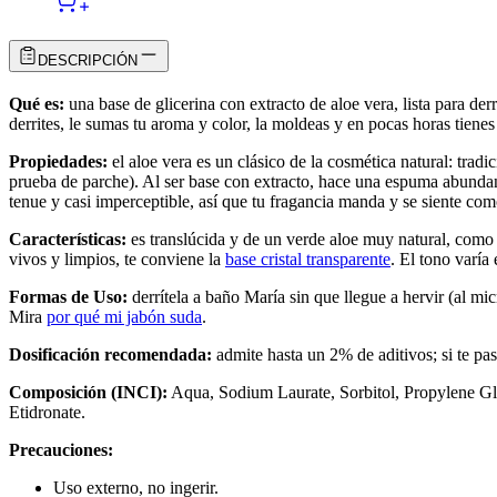
DESCRIPCIÓN
Qué es:
una base de glicerina con extracto de aloe vera, lista para derr
derrites, le sumas tu aroma y color, la moldeas y en pocas horas tienes 
Propiedades:
el aloe vera es un clásico de la cosmética natural: tradi
prueba de parche). Al ser base con extracto, hace una espuma abundante
tenue y casi imperceptible, así que tu fragancia manda y se siente como
Características:
es translúcida y de un verde aloe muy natural, como v
vivos y limpios, te conviene la
base cristal transparente
. El tono varía
Formas de Uso:
derrítela a baño María sin que llegue a hervir (al mi
Mira
por qué mi jabón suda
.
Dosificación recomendada:
admite hasta un 2% de aditivos; si te pas
Composición (INCI):
Aqua, Sodium Laurate, Sorbitol, Propylene Gly
Etidronate.
Precauciones:
Uso externo, no ingerir.