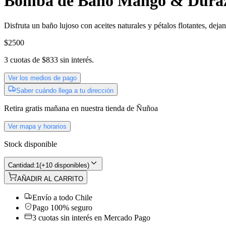
Bomba de Baño Mango & Dura
Disfruta un baño lujoso con aceites naturales y pétalos flotantes, deja
$2500
3
cuotas de
$833
sin interés.
Ver los medios de pago
Saber cuándo llega a tu dirección
Retira gratis
mañana
en nuestra tienda de
Ñuñoa
Ver mapa y horarios
Stock disponible
Cantidad:
1
(
+10 disponibles
)
AÑADIR AL CARRITO
Envío a todo Chile
Pago 100% seguro
3 cuotas sin interés en Mercado Pago