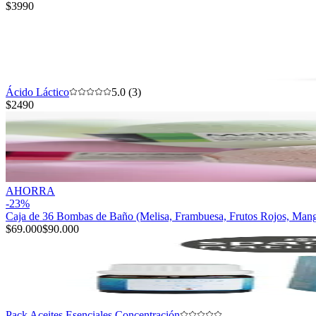
$3990
Ácido Láctico
5.0 (3)
$2490
AHORRA
-
23
%
Caja de 36 Bombas de Baño (Melisa, Frambuesa, Frutos Rojos, Man
$69.000
$90.000
Pack Aceites Esenciales Concentración