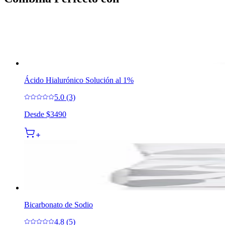
Ácido Hialurónico Solución al 1%
5.0 (3)
Desde
$3490
Bicarbonato de Sodio
4.8 (5)