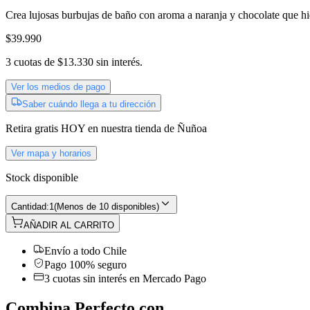
Crea lujosas burbujas de baño con aroma a naranja y chocolate que hidr
$39.990
3
cuotas de
$13.330
sin interés.
Ver los medios de pago
Saber cuándo llega a tu dirección
Retira gratis
HOY
en nuestra tienda de
Ñuñoa
Ver mapa y horarios
Stock disponible
Cantidad:
1
(
Menos de 10 disponibles
)
AÑADIR AL CARRITO
Envío a todo Chile
Pago 100% seguro
3 cuotas sin interés en Mercado Pago
Combina Perfecto con