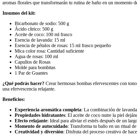
aromas florales que transformarán tu rutina de baño en un momento de 
Insumos del kit:
Bicarbonato de sodio: 500 g
Ácido cítrico: 500 g
Aceite de coco: 100 ml frasco
Esencia de lavanda: 15 ml
Esencia de pétalos de rosas: 15 ml frasco pequeño
Mica color rosa: Cantidad suficiente
Agua de rosas: 100 ml
Capullos de Rosas
Molde para bombitas
1 Par de Guantes
¿Qué podrás hacer?
Crear hermosas bombas efervescentes con tonos r
una efervescencia relajante.
Beneficios:
Experiencia aromática completa
: La combinación de lavanda 
Propiedades hidratantes
: El aceite de coco nutre la piel dejá
Efecto relajante
: Ideal para aliviar el estrés después de un larg
Momento de autocuidado
: Transforma tu baño en un ritual de 
Creatividad y diversión
: Disfruta del proceso creativo de hac