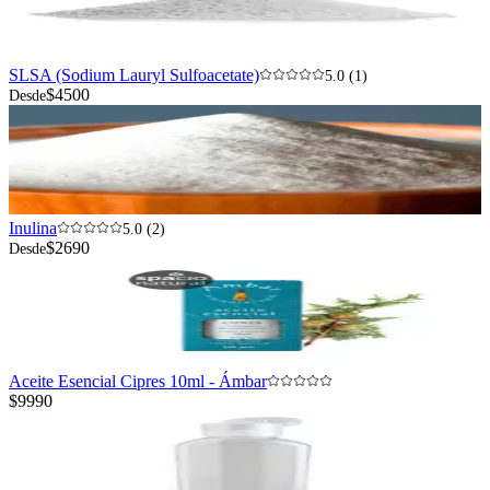
SLSA (Sodium Lauryl Sulfoacetate)
5.0 (1)
$4500
Desde
Inulina
5.0 (2)
$2690
Desde
Aceite Esencial Cipres 10ml - Ámbar
$9990