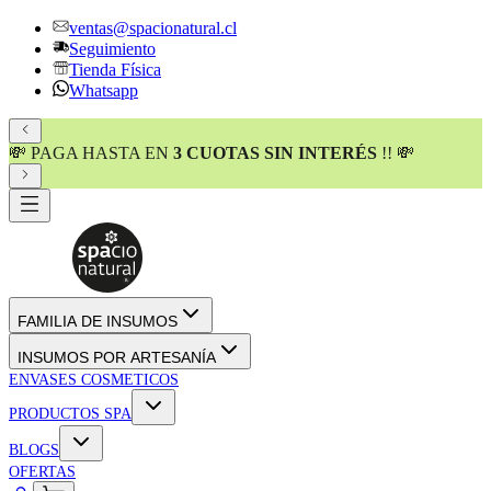
ventas@spacionatural.cl
Seguimiento
Tienda Física
Whatsapp
💸 PAGA HASTA EN
3 CUOTAS SIN INTERÉS
!! 💸
FAMILIA DE INSUMOS
INSUMOS POR ARTESANÍA
ENVASES COSMETICOS
PRODUCTOS SPA
BLOGS
OFERTAS