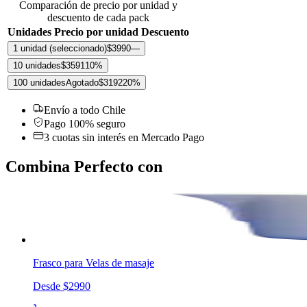
Comparación de precio por unidad y
descuento de cada pack
Unidades
Precio por unidad
Descuento
1 unidad
(seleccionado)
$3990
—
10 unidades
$3591
10
%
100 unidades
Agotado
$3192
20
%
Envío a todo Chile
Pago 100% seguro
3 cuotas sin interés en Mercado Pago
Combina Perfecto con
Frasco para Velas de masaje
Desde
$2990