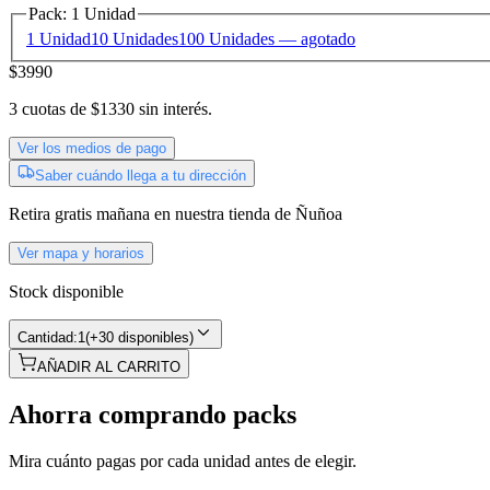
Pack
:
1 Unidad
1 Unidad
10 Unidades
100 Unidades
— agotado
$3990
3
cuotas de
$1330
sin interés.
Ver los medios de pago
Saber cuándo llega a tu dirección
Retira gratis
mañana
en nuestra tienda de
Ñuñoa
Ver mapa y horarios
Stock disponible
Cantidad:
1
(
+30 disponibles
)
AÑADIR AL CARRITO
Ahorra comprando packs
Mira cuánto pagas por cada unidad antes de elegir.