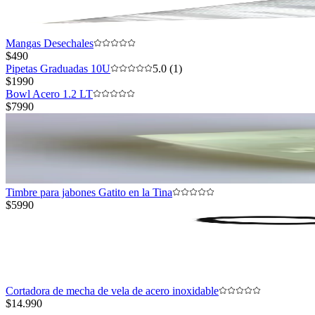
Mangas Desechales
$490
Pipetas Graduadas 10U
5.0 (1)
$1990
Bowl Acero 1.2 LT
$7990
Timbre para jabones Gatito en la Tina
$5990
Cortadora de mecha de vela de acero inoxidable
$14.990