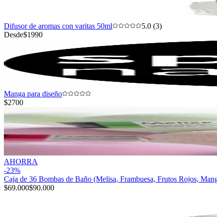
Difusor de aromas con varitas 50ml
5.0 (3)
Desde
$1990
Manga para diseño
$2700
AHORRA
-
23
%
Caja de 36 Bombas de Baño (Melisa, Frambuesa, Frutos Rojos, Man
$69.000
$90.000