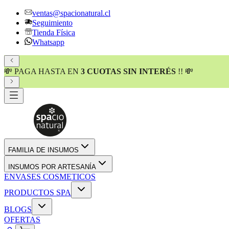
ventas@spacionatural.cl
Seguimiento
Tienda Física
Whatsapp
💸 PAGA HASTA EN
3 CUOTAS SIN INTERÉS
!! 💸
FAMILIA DE INSUMOS
INSUMOS POR ARTESANÍA
ENVASES COSMETICOS
PRODUCTOS SPA
BLOGS
OFERTAS