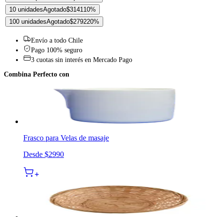
10 unidades
Agotado
$3141
10
%
100 unidades
Agotado
$2792
20
%
Envío a todo Chile
Pago 100% seguro
3 cuotas sin interés en Mercado Pago
Combina Perfecto con
Frasco para Velas de masaje
Desde
$2990