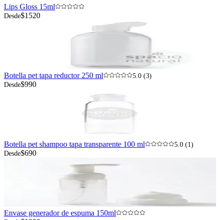
Lips Gloss 15ml
$1520
Desde
Botella pet tapa reductor 250 ml
5.0 (3)
$990
Desde
Botella pet shampoo tapa transparente 100 ml
5.0 (1)
$690
Desde
Envase generador de espuma 150ml