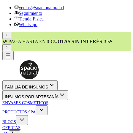
ventas@spacionatural.cl
Seguimiento
Tienda Física
Whatsapp
💸 PAGA HASTA EN
3 CUOTAS SIN INTERÉS
!! 💸
FAMILIA DE INSUMOS
INSUMOS POR ARTESANÍA
ENVASES COSMETICOS
PRODUCTOS SPA
BLOGS
OFERTAS