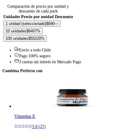
Comparación de precio por unidad y
descuento de cada pack
Unidades
Precio por unidad
Descuento
1 unidad
(seleccionado)
$690
—
10 unidades
$640
7
%
100 unidades
$552
20
%
Envío a todo Chile
Pago 100% seguro
3 cuotas sin interés en Mercado Pago
Combina Perfecto con
Vitamina E
5.0 (27)