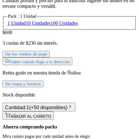
Cuidado portátil y preciso para tu mascota: higiene sin límites en un
envase compacto y versátil.
Pack
:
1 Unidad
1 Unidad
10 Unidades
100 Unidades
$690
3
cuotas de
$230
sin interés.
Ver los medios de pago
Saber cuándo llega a tu dirección
Retira gratis
en nuestra tienda de
Ñuñoa
Ver mapa y horarios
Stock disponible
Cantidad:
1
(
+50 disponibles
)
AÑADIR AL CARRITO
Ahorra comprando packs
Mira cuánto pagas por cada unidad antes de elegir.