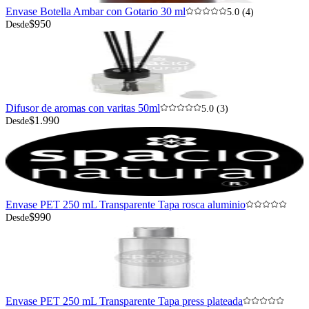
Envase Botella Ambar con Gotario 30 ml
5.0 (4)
$950
Desde
Difusor de aromas con varitas 50ml
5.0 (3)
$1.990
Desde
Envase PET 250 mL Transparente Tapa rosca aluminio
$990
Desde
Envase PET 250 mL Transparente Tapa press plateada