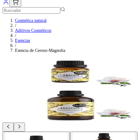
Cosmética natural
/
Aditivos Cosméticos
/
Esencias
/
Esencia de Cerezo-Magnolia