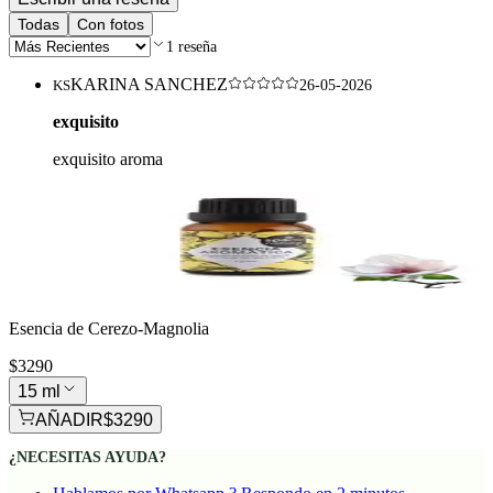
Todas
Con fotos
1
reseña
KARINA SANCHEZ
KS
26-05-2026
exquisito
exquisito aroma
Esencia de Cerezo-Magnolia
$3290
15 ml
AÑADIR
$3290
¿NECESITAS AYUDA?