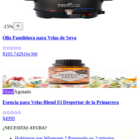
-
15
%
Olla Fundidora para Velas de Soya
$165.742
$194.990
Floral
Agotado
Esencia para Velas Blend El Despertar de la Primavera
$4990
¿NECESITAS AYUDA?
Hablamos por Whatsapp ? Respondo en 2 minutos