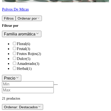
Polvos De Micas
Filtros
Ordenar por
Filtrar por
Familia aromática
Floral
(
6
)
Frutal
(
3
)
Frutos Rojos
(
2
)
Dulce
(
5
)
Amaderado
(
3
)
Herbal
(
1
)
Precio
—
21
producto
s
Ordenar:
Destacados