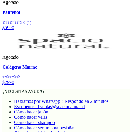
Agotado
Pantenol
5.0 (1)
$5990
Agotado
Colágeno Marino
$2990
¿NECESITAS AYUDA?
Hablamos por Whatsapp ? Respondo en 2 minutos
Escríbenos al ventas@spacionatural.cl
Cómo hacer jabón
Cómo hacer velas
Cómo hacer shampoo
Cómo hacer serum para pestañas