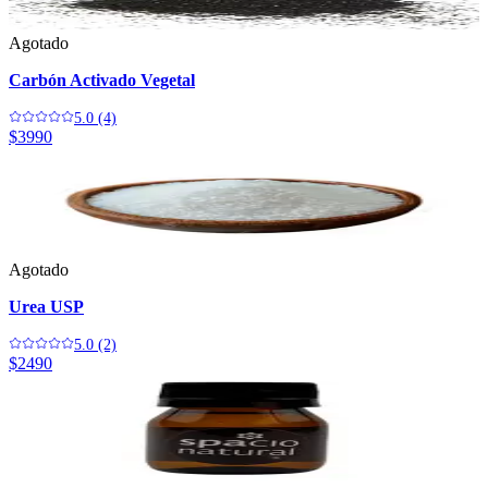
Agotado
Carbón Activado Vegetal
5.0 (4)
$3990
Agotado
Urea USP
5.0 (2)
$2490