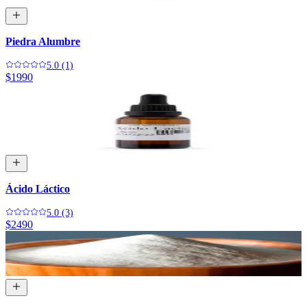
Piedra Alumbre
5.0 (1)
$1990
Ácido Láctico
5.0 (3)
$2490