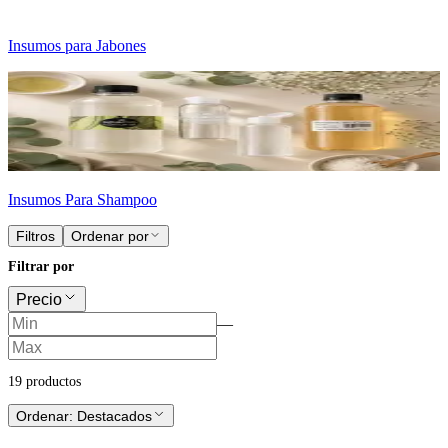
Insumos para Jabones
Insumos Para Shampoo
Filtros
Ordenar por
Filtrar por
Precio
—
19
producto
s
Ordenar:
Destacados