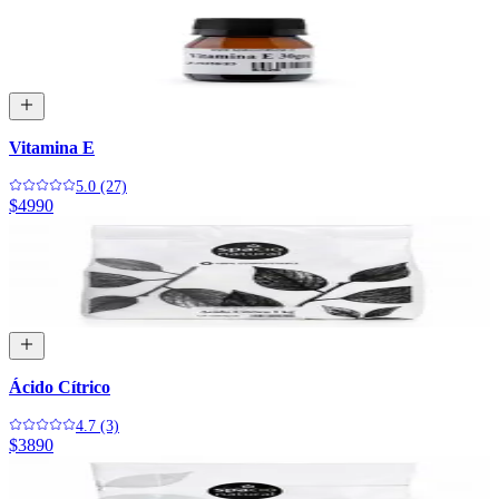
Vitamina E
5.0 (27)
$4990
Ácido Cítrico
4.7 (3)
$3890