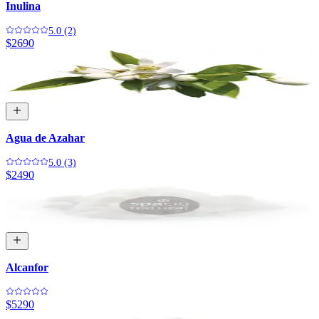
Inulina
5.0 (2)
$2690
Agua de Azahar
5.0 (3)
$2490
Alcanfor
$5290