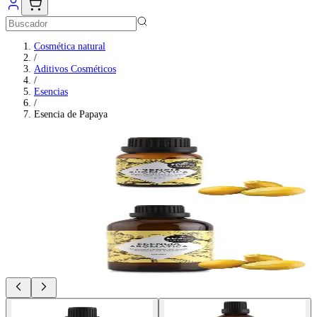
Cosmética natural
/
Aditivos Cosméticos
/
Esencias
/
Esencia de Papaya