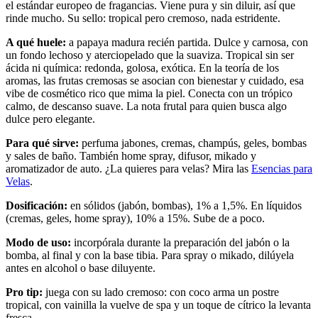
el estándar europeo de fragancias. Viene pura y sin diluir, así que
rinde mucho. Su sello: tropical pero cremoso, nada estridente.
A qué huele:
a papaya madura recién partida. Dulce y carnosa, con
un fondo lechoso y aterciopelado que la suaviza. Tropical sin ser
ácida ni química: redonda, golosa, exótica. En la teoría de los
aromas, las frutas cremosas se asocian con bienestar y cuidado, esa
vibe de cosmético rico que mima la piel. Conecta con un trópico
calmo, de descanso suave. La nota frutal para quien busca algo
dulce pero elegante.
Para qué sirve:
perfuma jabones, cremas, champús, geles, bombas
y sales de baño. También home spray, difusor, mikado y
aromatizador de auto. ¿La quieres para velas? Mira las
Esencias para
Velas
.
Dosificación:
en sólidos (jabón, bombas), 1% a 1,5%. En líquidos
(cremas, geles, home spray), 10% a 15%. Sube de a poco.
Modo de uso:
incorpórala durante la preparación del jabón o la
bomba, al final y con la base tibia. Para spray o mikado, dilúyela
antes en alcohol o base diluyente.
Pro tip:
juega con su lado cremoso: con coco arma un postre
tropical, con vainilla la vuelve de spa y un toque de cítrico la levanta
fresca.